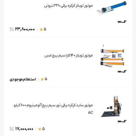
موتور توبلار کرکره برقی 330 نیوتن
23,800,000
5
موتور توبلار ۱۴۰ کازا سیم پیچ مس
5
استعلام موجودی
موتور ساید کرکره برقی تور سیم پیچ آلومینیوم 600 کیلو
AC
17,000,000
5