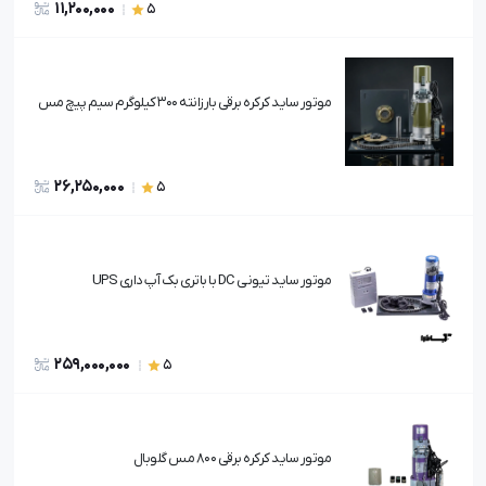
11,200,000
5
موتور ساید کرکره برقی بارزانته 300 کیلوگرم سیم پیچ مس
26,250,000
5
موتور ساید تیونی DC با باتری بک آپ داری UPS
259,000,000
5
موتور ساید کرکره برقی 800 مس گلوبال