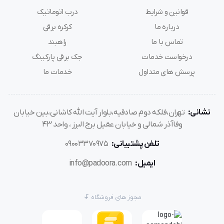
قوانین و شرایط
درب اتوماتیک
درباره ما
کرکره برقی
تماس با ما
راهبند
درخواست خدمات
جک برقی پارکینگ
پرسش های متداول
خدمات ما
نشانی:
تهران،فلکه دوم صادقیه،بلوار آیت الله کاشانی،بین خیابان
وفاآذر شمالی و خیابان عقیل برج البرز ، واحد 43
تلفن پشتیبانی:
09003370975
ایمیل:
info@padoora.com
مجوز های فروشگاه