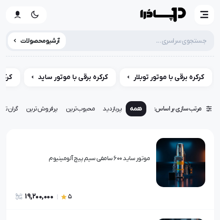
آرشیو محصولات
کرکره برقی با موتور توبلار
کرکره برقی با موتور ساید
کرکره
مرتب سازی بر اساس:
همه
پربازدید
محبوب‌ترین
پرفروش‌ترین
گران‌تری
موتور ساید 600 سامفی سیم پیچ آلومینیوم
19,200,000
5