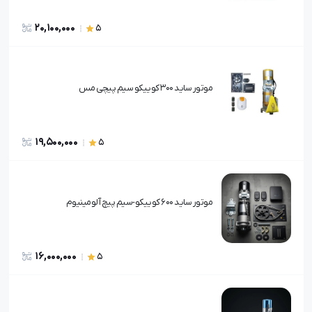
20,100,000
5
موتور ساید 300 کوییکو سیم پیچی مس
19,500,000
5
موتور ساید 600 کوییکو-سیم پیچ آلومینیوم
16,000,000
5