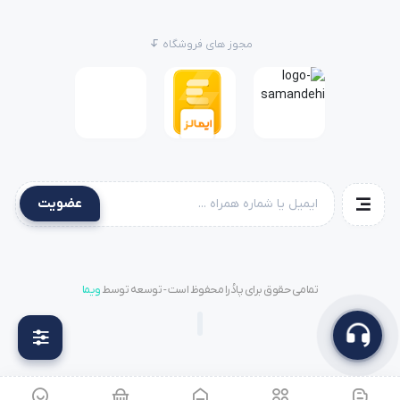
مجوز های فروشگاه
عضویت
تمامی حقوق برای پادُرا محفوظ است - توسعه توسط
ویما