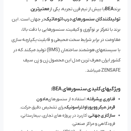
برند
BEA
با بیش از نیم قرن تجربه، یکی از
معتبرترین
تولیدکنندگان سنسورهای درب اتوماتیک
در جهان است. این
برند با تمرکز بر نوآوری و کیفیت، سنسورهایی با دقت بالا،
مقاومت در برابر شرایط سخت محیطی و قابلیت یکپارچه سازی
با سیستمهای هوشمند ساختمان (BMS) تولید میکند.که در
کشور ایران معرف ترین مدل این محصول زِن و زِن سیف
ZENSAFE میباشد.
ویژگیهای کلیدی سنسورهای BEA:
فناوری پیشرفته
: استفاده از سنسورهای
مادون
قرمز
،
میکروویو
و
اولتراسونیک
برای تشخیص دقیق حرکت.
سازگاری جهانی
: کاربرد در پروژه های تجاری، بیمارستانی،
فرودگاهی و مراکز صنعتی.