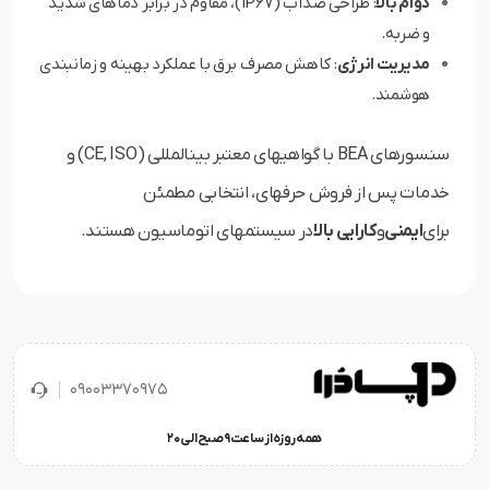
دوام بالا
: طراحی ضدآب (IP67)، مقاوم در برابر دماهای شدید
و ضربه.
مدیریت انرژی
: کاهش مصرف برق با عملکرد بهینه و زمانبندی
هوشمند.
سنسورهای BEA با گواهیهای معتبر بینالمللی (CE, ISO) و
خدمات پس از فروش حرفهای، انتخابی مطمئن
برای
ایمنی
و
کارایی بالا
در سیستمهای اتوماسیون هستند.
09003370975
همه روزه از ساعت 9 صبح الی 20