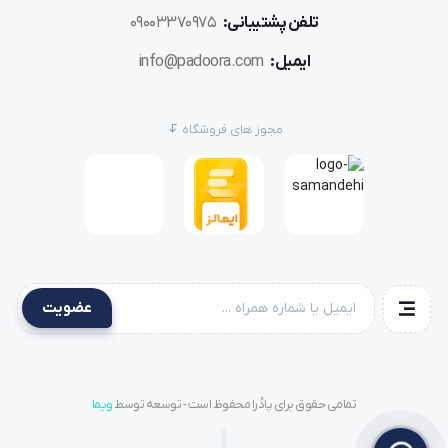
تلفن پشتیبانی:
09003370975
ایمیل:
info@padoora.com
مجوز های فروشگاه
عضویت
تمامی حقوق برای پادُرا محفوظ است - توسعه توسط
ویما