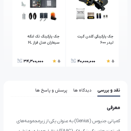
دل
جک پارکینگی گلدن گیت
جک پارکینگ تک لنگه
جک پ
لیدر 600
سیماران مدل فراز 6L
فراز 6L
34,300,000
40,000,000
5
5
5
نقد و بررسی
دیدگاه ها
پرسش و پاسخ ها
معرفی
کمپانی جنیوس (Genius) به عنوان یکی از زیرمجموعه‌های