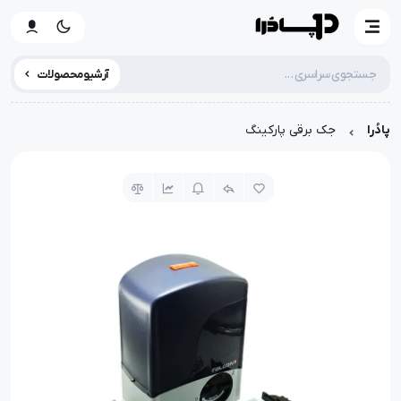
آرشیو محصولات
پادُرا
جک برقی پارکینگ