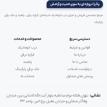
پادُرا | دروازه ای به سوی امنیت و آرامش
مرجع تخصصی فروش و اجرای درب اتوماتیک شیشه‌ای، کرکره برقی ، راهبند و جک برقی
سوالات متداول (FAQ)
پارکینگ
1. آیا جک جنیوس فالکون 888 برای مجتمع‌های مسکونی
دسترسی سریع
محصولات و خدمات
پرتردد مناسب است؟
قوانین و شرایط
درب اتوماتیک
بله، این موتور با توجه به توانایی جابه‌جایی درب‌هایی تا وزن
درباره ما
کرکره برقی
800 کیلوگرم
و بهره‌گیری از گیربکس‌های قدرتمند، برای
تماس با ما
راهبند
مجتمع‌های مسکونی و تجاری با تردد متوسط رو به بالا بسیار
درخواست خدمات
جک برقی پارکینگ
پرسش های متداول
خدمات ما
مناسب است و به دلیل داشتن سیستم خنک‌کننده داخلی، در
استفاده‌های مکرر داغ نمی‌کند.
نشانی:
تهران،فلکه دوم صادقیه،بلوار آیت الله کاشانی،بین خیابان
2. مکانیزم خلاص‌کن این دستگاه در زمان قطع برق به چه
وفاآذر شمالی و خیابان عقیل برج البرز ، واحد 43
شکل است؟