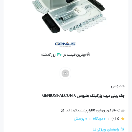
🤩 بهترین قیمت در
30
روز گذشته
👁️ +
100
نفر این کالا را مشاهده کرده‌اند
🤩 بهترین قیمت در
30
روز گذشته
جنیوس
جک ریلی درب پارکینگ جنیوس GENIUS FALCON 8
100٪ از کاربران، این کالا را پیشنهاد کرده اند.
5
(0)
0 دیدگاه
0 پرسش
راهنمای ویژگی‌ها