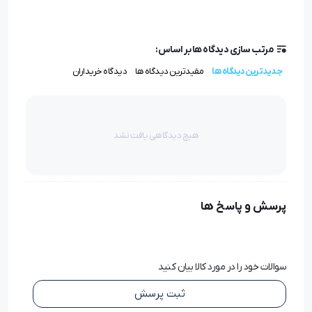
خیره‌کننده‌ای داشته باشد. موتور با ولتاژ
230 ولت
کار می‌کند
و نیروی گشتاور بسیار بالایی را در لحظه استارت (کیک
مرتب سازی دیدگاه ها بر اساس:
استارت) تولید می‌کند تا درب‌های سنگین بدون هیچ‌گونه
جدیدترین دیدگاه ها
مفیدترین دیدگاه ها
دیدگاه خریداران
لرزش یا صدای آزاردهنده به حرکت درآیند.
یکی از جذاب‌ترین بخش‌های این سیستم، مدار فرمان
هیچ دیدگاهی یافت نشد
هوشمند و میکروپروسسوری آن (مدل Sprint 382) است.
این برد کنترل، امکان برنامه‌ریزی بسیار دقیقی را به نصاب
می‌دهد؛ از جمله تنظیم سرعت دوم (ترمز ملایم در انتهای
پرسش و پاسخ ها
مسیر) که مانع از کوبیده شدن درب به چهارچوب می‌شود.
همچنین سیستم تشخیص مانع آن به گونه‌ای طراحی شده که
سوالات خود را در مورد کالا بیان کنید
در صورت برخورد با هرگونه جسم خارجی، در کسری از ثانیه
فرمان توقف و حرکت معکوس را صادر می‌کند.
ثبت پرسش