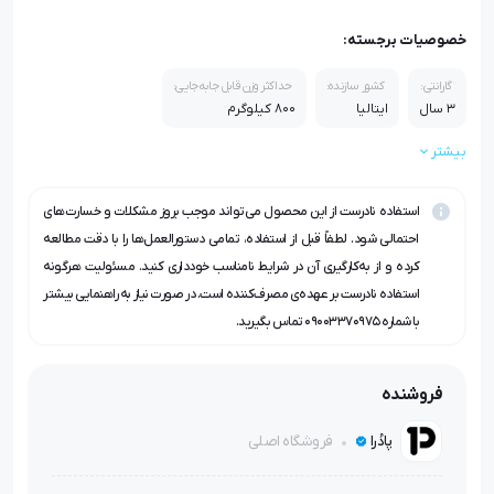
خصوصیات برجسته:
گارانتی:
کشور سازنده:
حداکثر وزن قابل جابه‌جایی:
3 سال
ایتالیا
800 کیلوگرم
بیشتر
متریال چرخ‌دنده‌ها و سیستم انتقال قدرت:
قدرت موتور:
فولاد سخت‌کاری شده و برنج آلیاژی
500 وات
استفاده نادرست از این محصول می‌تواند موجب بروز مشکلات و خسارت‌های
احتمالی شود. لطفاً قبل از استفاده، تمامی دستورالعمل‌ها را با دقت مطالعه
کرده و از به‌کارگیری آن در شرایط نامناسب خودداری کنید. مسئولیت هرگونه
استفاده نادرست بر عهده‌ی مصرف‌کننده است. در صورت نیاز به راهنمایی بیشتر
با شماره 09003370975 تماس بگیرید.
فروشنده
فروشگاه اصلی
پادُرا