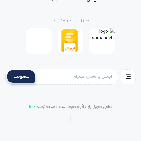
مجوز های فروشگاه
عضویت
تمامی حقوق برای پادُرا محفوظ است - توسعه توسط
ویما