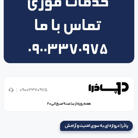
09003370975
همه روزه از ساعت 9 صبح الی 20
پادُرا | دروازه ای به سوی امنیت و آرامش