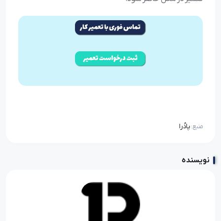
پادُرا
منبع:
نویسنده