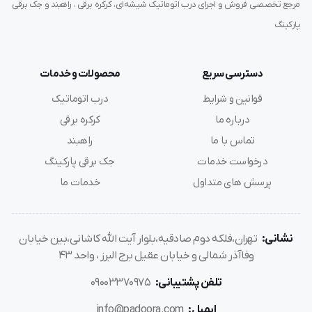
مرجع تخصصی فروش و اجرای درب اتوماتیک شیشه‌ای، کرکره برقی ، راهبند و جک برقی
پارکینگ
دسترسی سریع
محصولات و خدمات
قوانین و شرایط
درب اتوماتیک
درباره ما
کرکره برقی
تماس با ما
راهبند
درخواست خدمات
جک برقی پارکینگ
پرسش های متداول
خدمات ما
نشانی:
تهران،فلکه دوم صادقیه،بلوار آیت الله کاشانی،بین خیابان
وفاآذر شمالی و خیابان عقیل برج البرز ، واحد 43
تلفن پشتیبانی:
09003370975
ایمیل:
info@padoora.com