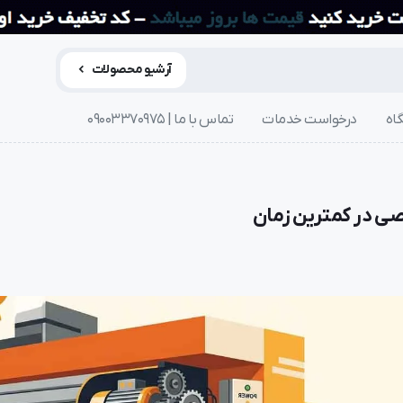
آرشیو محصولات
اه
درخواست خدمات
تماس با ما | 09003370975
صی در کمترین زمان
تعمیر کرکره برقی
تعمیر ک