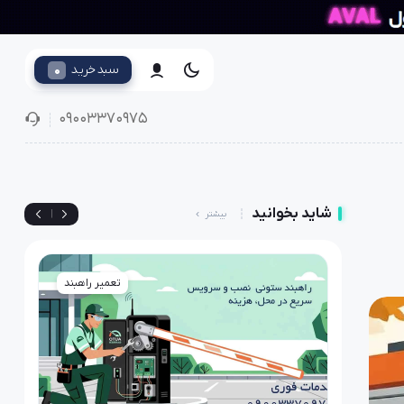
0
سبد خرید
09003370975
شاید بخوانید
|
بیشتر
رکره برقی
تعمیر راهبند