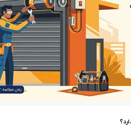
78 بازدید
پادُرا
19 اسفند 1404
39 بازدید
 - هزینه تعمیر 1405
تعمیر کرکره برقی در فرمانیه – تعمیر سریع و 
زمان مطالعه:
7
ارد؟