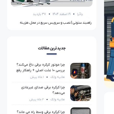
پادُرا
19 اسفند 1404
37 بازدید
مطمئن
راهبند ستونی | نصب و سرویس سریع در محل، هزینه
جدیدترین مقالات
چرا موتور کرکره برقی داغ می‌کند؟
بررسی ۱۰ علت اصلی + راهکار رفع
مشکل
هانیه ولک
1 ماه پیش
چرا کرکره برقی صدای غیرعادی
می‌دهد؟
هانیه ولک
2 ماه پیش
چرا کرکره برقی وسط راه می ماند؟