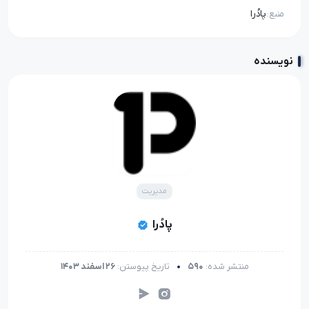
پادُرا
منبع:
نویسنده
مدیریت
پادُرا
منتشر شده:
590
تاریخ پیوستن:
26 اسفند 1403