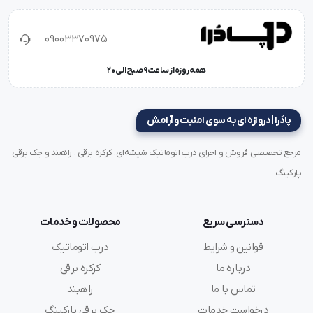
09003370975
همه روزه از ساعت 9 صبح الی 20
پادُرا | دروازه ای به سوی امنیت و آرامش
مرجع تخصصی فروش و اجرای درب اتوماتیک شیشه‌ای، کرکره برقی ، راهبند و جک برقی
پارکینگ
دسترسی سریع
محصولات و خدمات
قوانین و شرایط
درب اتوماتیک
درباره ما
کرکره برقی
تماس با ما
راهبند
درخواست خدمات
جک برقی پارکینگ