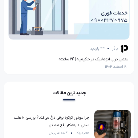
پادُرا
44 بازدید
تعمیر درب اتوماتیک در حکیمیه | ۲۴ ساعته
تعم
19 اسفند 1404
19 اسفند 1404
جدیدترین مقالات
چرا موتور کرکره برقی داغ می‌کند؟ بررسی ۱۰ علت
اصلی + راهکار رفع مشکل
هانیه ولک
4 هفته پیش