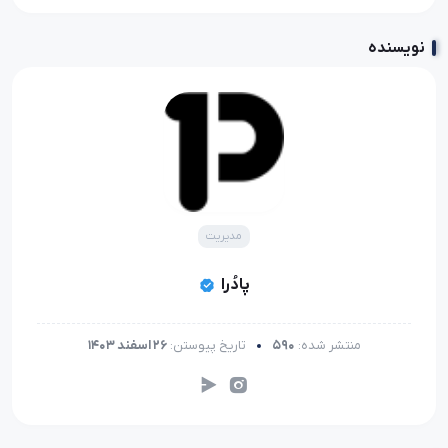
نویسنده
مدیریت
پادُرا
منتشر شده:
590
تاریخ پیوستن:
26 اسفند 1403