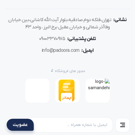
نشانی:
تهران،فلکه دوم صادقیه،بلوار آیت الله کاشانی،بین خیابان
وفاآذر شمالی و خیابان عقیل برج البرز ، واحد 43
تلفن پشتیبانی:
09003370975
ایمیل:
info@padoora.com
مجوز های فروشگاه
عضویت