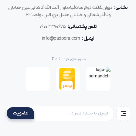
نشانی:
تهران،فلکه دوم صادقیه،بلوار آیت الله کاشانی،بین خیابان
وفاآذر شمالی و خیابان عقیل برج البرز ، واحد 43
تلفن پشتیبانی:
09003370975
ایمیل:
info@padoora.com
مجوز های فروشگاه
عضویت