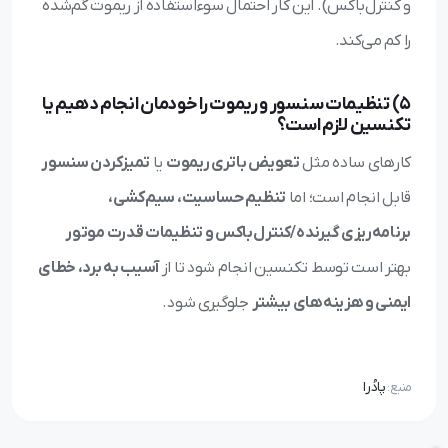
و کنترل‌باکس). این کار احتمال سوءاستفاده از ریموت گم‌شده
را کم می‌کند.
5) تنظیمات سنسور و ریموت را خودمان انجام دهیم یا
تکنسین لازم است؟
کارهای ساده مثل
تعویض باتری ریموت
یا
تمیزکردن سنسور
قابل انجام است؛ اما
تنظیم حساسیت، سیم‌کشی،
برنامه‌ریزی گیرنده/کنترل‌باکس و تنظیمات قدرت موتور
بهتر است توسط تکنسین انجام شود تا از
آسیب به برد، خطای
ایمنی و هزینه‌های بیشتر
جلوگیری شود.
پادُرا
منبع: