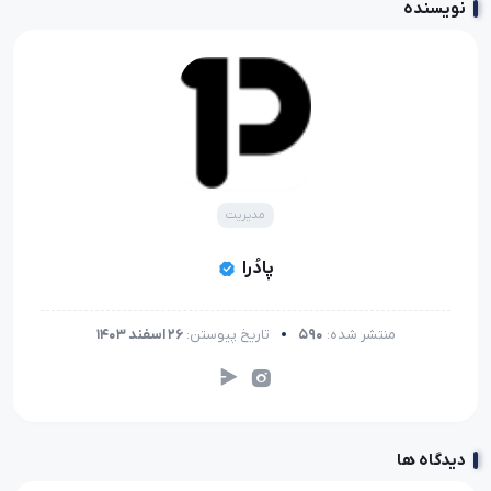
نویسنده
مدیریت
پادُرا
منتشر شده:
590
تاریخ پیوستن:
26 اسفند 1403
دیدگاه ها