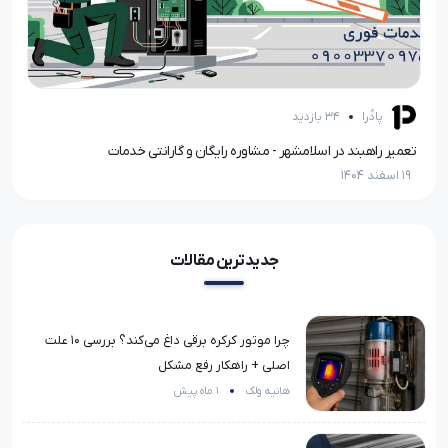
پادُرا
34 بازدید
ک / خدمات شبانه روزی تعمیر درب اتوماتیک
تعمیر راهبند در اسلامشهر - مشاوره رایگان و گارانتی خدمات
تعم
19 اسفند 1404
19 اسفند 1404
جدیدترین مقالات
چرا موتور کرکره برقی داغ می‌کند؟ بررسی ۱۰ علت
اصلی + راهکار رفع مشکل
هانیه ولک
1 ماه پیش