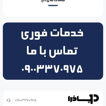
هشتگ های داغ
09003370975