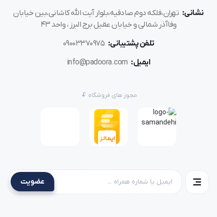
نشانی:
تهران،فلکه دوم صادقیه،بلوار آیت الله کاشانی،بین خیابان
وفاآذر شمالی و خیابان عقیل برج البرز ، واحد 43
تلفن پشتیبانی:
09003370975
ایمیل:
info@padoora.com
مجوز های فروشگاه
عضویت