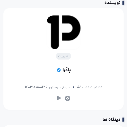
نویسنده
مدیریت
پادُرا
منتشر شده:
590
تاریخ پیوستن:
26 اسفند 1403
دیدگاه ها